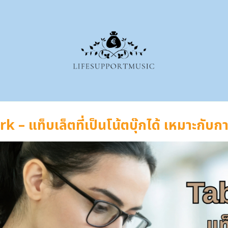
 – แท็บเล็ตที่เป็นโน้ตบุ๊กได้ เหมาะกั