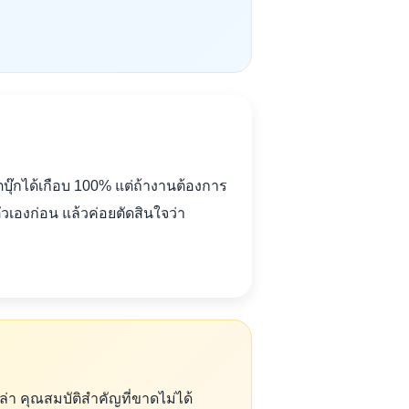
๊กได้เกือบ 100% แต่ถ้างานต้องการ
ัวเองก่อน แล้วค่อยตัดสินใจว่า
่า คุณสมบัติสำคัญที่ขาดไม่ได้