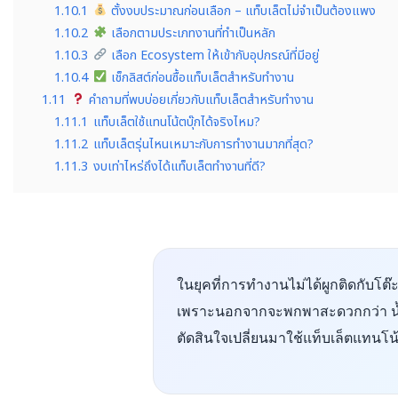
1.10.1
ตั้งงบประมาณก่อนเลือก – แท็บเล็ตไม่จำเป็นต้องแพง
1.10.2
เลือกตามประเภทงานที่ทำเป็นหลัก
1.10.3
เลือก Ecosystem ให้เข้ากับอุปกรณ์ที่มีอยู่
1.10.4
เช็กลิสต์ก่อนซื้อแท็บเล็ตสำหรับทำงาน
1.11
คำถามที่พบบ่อยเกี่ยวกับแท็บเล็ตสำหรับทำงาน
1.11.1
แท็บเล็ตใช้แทนโน้ตบุ๊กได้จริงไหม?
1.11.2
แท็บเล็ตรุ่นไหนเหมาะกับการทำงานมากที่สุด?
1.11.3
งบเท่าไหร่ถึงได้แท็บเล็ตทำงานที่ดี?
ในยุคที่การทำงานไม่ได้ผูกติดกับโต
เพราะนอกจากจะพกพาสะดวกกว่า น้ำหน
ตัดสินใจเปลี่ยนมาใช้แท็บเล็ตแทนโน้