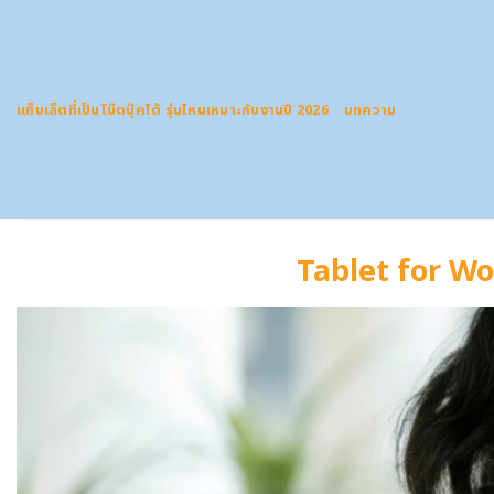
Skip
to
content
แท็บเล็ตที่เป็นโน๊ตบุ๊คได้ รุ่นไหนเหมาะกับงานปี 2026
บทความ
Tablet for Work