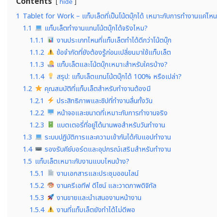
Contents
hide
1
Tablet for Work – แท็บเล็ตที่เป็นโน้ตบุ๊กได้ เหมาะกับการทำงานแค่ไห
1.1
แท็บเล็ตทำงานแทนโน้ตบุ๊กได้จริงไหม?
1.1.1
งานประเภทไหนที่แท็บเล็ตทำได้ดีกว่าโน้ตบุ๊ก
1.1.2
ข้อจำกัดที่ยังต้องรู้ก่อนเปลี่ยนมาใช้แท็บเล็ต
1.1.3
แท็บเล็ตและโน้ตบุ๊กเหมาะสำหรับใครบ้าง?
1.1.4
สรุป: แท็บเล็ตแทนโน้ตบุ๊กได้ 100% หรือเปล่า?
1.2
คุณสมบัติที่แท็บเล็ตสำหรับทำงานต้องมี
1.2.1
ประสิทธิภาพและชิปที่ทำงานลื่นทั้งวัน
1.2.2
หน้าจอและขนาดที่เหมาะกับการทำงานจริง
1.2.3
แบตเตอรี่ที่อยู่ได้นานพอสำหรับวันทำงาน
1.3
ระบบปฏิบัติการและความเข้ากันได้กับแอปทำงาน
1.4
รองรับคีย์บอร์ดและอุปกรณ์เสริมสำหรับทำงาน
1.5
แท็บเล็ตเหมาะกับงานแบบไหนบ้าง?
1.5.1
งานเอกสารและประชุมออนไลน์
1.5.2
งานครีเอทีฟ ดีไซน์ และวาดภาพดิจิทัล
1.5.3
งานขายและนำเสนองานหน้างาน
1.5.4
งานที่แท็บเล็ตยังทำได้ไม่ดีพอ