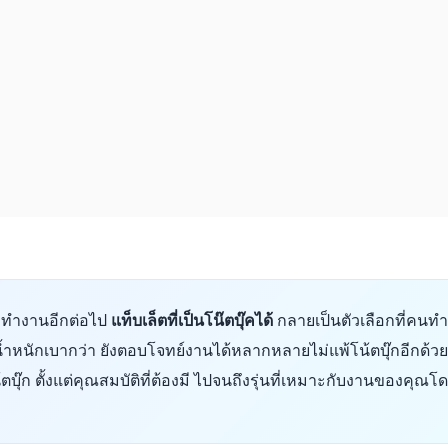
๊ะทำงานอีกต่อไป
แท็บเล็ตที่เป็นโน๊ตบุ๊คได้
กลายเป็นตัวเลือกที่คนท
ักเบากว่า ยังตอบโจทย์งานได้หลากหลายไม่แพ้โน้ตบุ๊กอีกด้วย บทค
ตบุ๊ก ตั้งแต่คุณสมบัติที่ต้องมี ไปจนถึงรุ่นที่เหมาะกับงานของคุณ